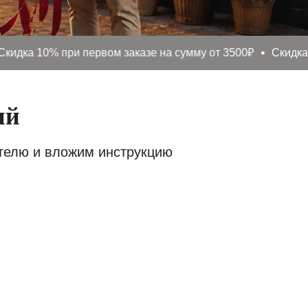
 10% при первом заказе на сумму от 3500₽
Скидка 10% п
ий
ателю и вложим инструкцию