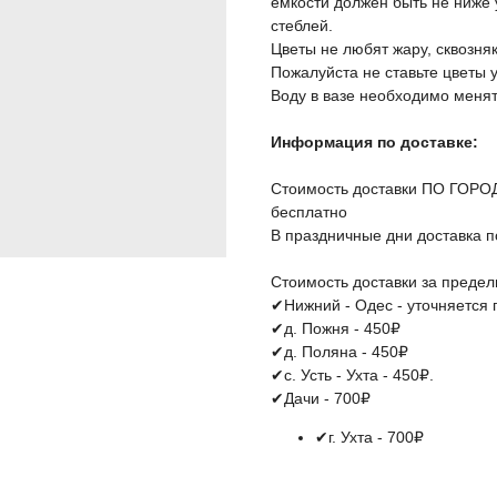
емкости должен быть не ниже 
стеблей.
Цветы не любят жару, сквозня
Пожалуйста не ставьте цветы 
Воду в вазе необходимо менять
Информация по доставке:
Стоимость доставки ПО ГОРОДУ 
бесплатно
В праздничные дни доставка по
Стоимость доставки за пределы
✔Нижний - Одес - уточняется
✔д. Пожня - 450₽
✔д. Поляна - 450₽
✔с. Усть - Ухта - 450₽.
✔Дачи - 700₽
✔г. Ухта - 700₽