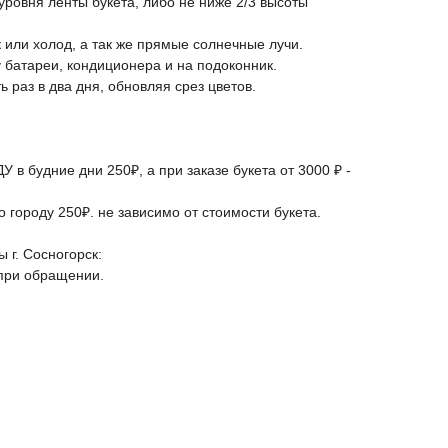
уровня ленты букета, либо не ниже 2/3 высоты
к или холод, а так же прямые солнечные лучи.
у батареи, кондиционера и на подоконник.
 раз в два дня, обновляя срез цветов.
в будние дни 250₽, а при заказе букета от 3000 ₽ -
 городу 250₽. не зависимо от стоимости букета.
 г. Сосногорск:
 при обращении.