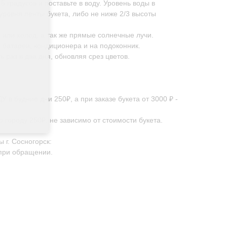
 градусов и поставьте в воду. Уровень воды в
уровня ленты букета, либо не ниже 2/3 высоты
к или холод, а так же прямые солнечные лучи.
у батареи, кондиционера и на подоконник.
 раз в два дня, обновляя срез цветов.
в будние дни 250₽, а при заказе букета от 3000 ₽ -
 городу 250₽. не зависимо от стоимости букета.
 г. Сосногорск:
 при обращении.