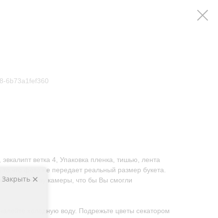
8-6b73a1fef360
 эвкалипт ветка 4, Упаковка пленка, тишью, лента
то,что фото не передает реальный размер букета.
Закрыть
е к объективу камеры, что бы Вы смогли
 налейте холодную воду. Подрежьте цветы секатором