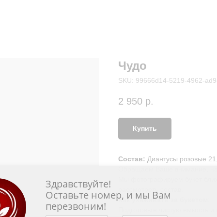
Чудо
SKU:
99666d14-5219-4962-ad9
2 950
р.
Купить
Состав:
Диантусы розовые 21,
Обращаем Ваше внимание, на 
Мы фотографируем букет ближ
Здравствуйте!
рассмотреть состав.
Оставьте номер, и мы Вам
Как ухаживать за букетом
:
перезвоним!
Подготовьте чистую емкость и