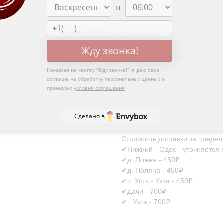
или острым ножом под углом 45
в
емкости должен быть не ниже 
стеблей.
Цветы не любят жару, сквозня
Пожалуйста не ставьте цветы 
Жду звонка!
Воду в вазе необходимо менять
Нажимая на кнопку "
Жду звонка!
", я даю свое
Информация по доставке:
согласие на обработку персональных данных и
принимаю
условия соглашения
Стоимость доставки ПО ГОРОДУ 
бесплатно
Сделано в
В праздничные дни доставка по
Стоимость доставки за пределы
✔Нижний - Одес - уточняется
✔д. Пожня - 450₽
✔д. Поляна - 450₽
✔с. Усть - Ухта - 450₽.
✔Дачи - 700₽
✔г. Ухта - 700₽