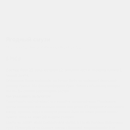
Ягодный смузи
SKU:
a4ee5169-b02e-49f9-8891-9f424f6de721
8 750
р.
Состав:
Роза 25, роза кустовая 12, эвкалипт куст 4, Упаковка пленка 1,
тишью, лента.
Обращаем Ваше внимание, на то,что фото не передает реальный
размер букета. Мы фотографируем букет ближе к объективу камеры,
что бы Вы смогли рассмотреть состав.
Как ухаживать за букетом
:
Подготовьте чистую емкость и налейте холодную воду. Подрежьте
цветы секатором или острым ножом под углом 45 градусов и поставьте
в воду. Уровень воды в емкости должен быть не ниже уровня ленты
букета, либо не ниже 2/3 высоты стеблей.
Цветы не любят жару, сквозняк или холод, а так же прямые солнечные
лучи. Пожалуйста не ставьте цветы у батареи, кондиционера и на