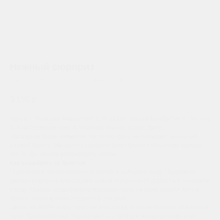
Нежный сюрприз
SKU:
0bba8b2c-bb21-4cd9-872f-1d8fbb0f3cd7
3 150
р.
Лента 1, Упаковка Тишью лист 2, Роза куст Мадам Бомбастик 5, Писташ
3, Альстромерия микс 4, Упаковка пленка, крафт, фетр
Обращаем Ваше внимание, на то,что фото не передает реальный
размер букета. Мы фотографируем букет ближе к объективу камеры,
что бы Вы смогли рассмотреть состав.
Как ухаживать за букетом
:
Подготовьте чистую емкость и налейте холодную воду. Подрежьте
цветы секатором или острым ножом под углом 45 градусов и поставьте
в воду. Уровень воды в емкости должен быть не ниже уровня ленты
букета, либо не ниже 2/3 высоты стеблей.
Цветы не любят жару, сквозняк или холод, а так же прямые солнечные
лучи. Пожалуйста не ставьте цветы у батареи, кондиционера и на